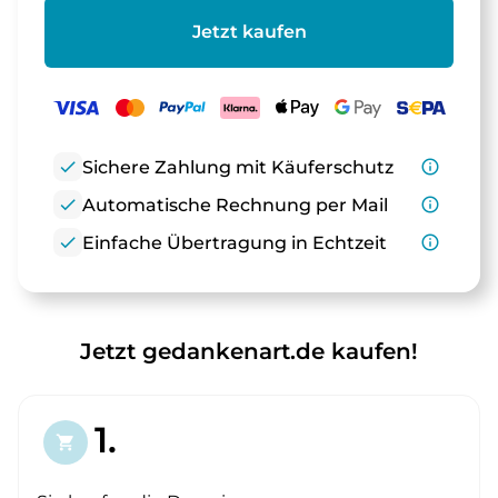
Jetzt kaufen
check
Sichere Zahlung mit Käuferschutz
info_outline
check
Automatische Rechnung per Mail
info_outline
check
Einfache Übertragung in Echtzeit
info_outline
Jetzt gedankenart.de kaufen!
1.
shopping_cart