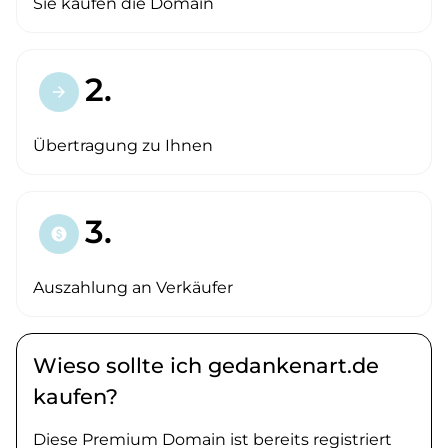
Sie kaufen die Domain
2.
arrow_forward
Übertragung zu Ihnen
3.
paid
Auszahlung an Verkäufer
Wieso sollte ich gedankenart.de
kaufen?
Diese Premium Domain ist bereits registriert